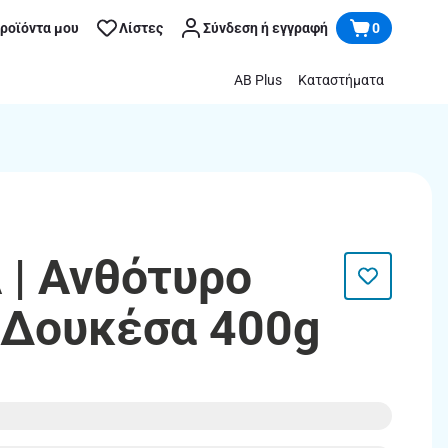
προϊόντα μου
Λίστες
Σύνδεση ή εγγραφή
0
AB Plus
Καταστήματα
| Ανθότυρο
 Δουκέσα 400g