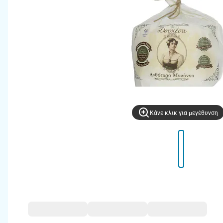
Kάνε κλικ για μεγέθυνση