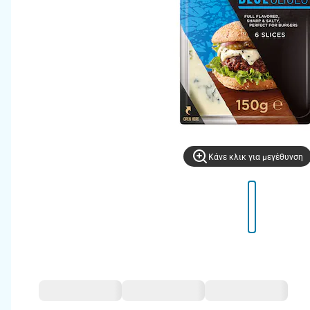
Kάνε κλικ για μεγέθυνση