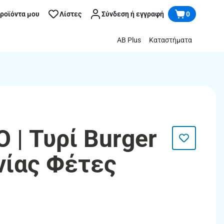
προϊόντα μου
Λίστες
Σύνδεση ή εγγραφή
0
AB Plus
Καταστήματα
 | Τυρί Burger
ίας Φέτες