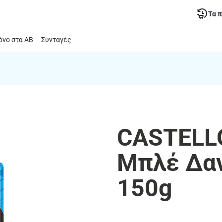
Τα 
νο στα ΑΒ
Συνταγές
CASTELLO
Μπλέ Δαν
150g