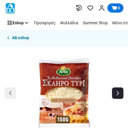
Παράλειψη
0
Eshop
Προσφορές
Φυλλάδια
Summer Shop
Μόνο στ
AB eshop