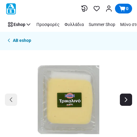
Παράλειψη
0
Eshop
Προσφορές
Φυλλάδια
Summer Shop
Μόνο στ
AB eshop