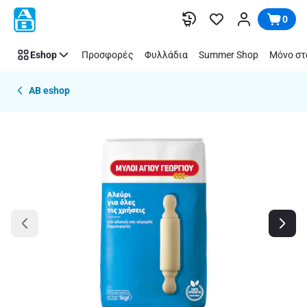
Παράλειψη
0
Eshop
Προσφορές
Φυλλάδια
Summer Shop
Μόνο στ
AB eshop