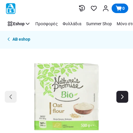
Παράλειψη
0
Eshop
Προσφορές
Φυλλάδια
Summer Shop
Μόνο στ
AB eshop