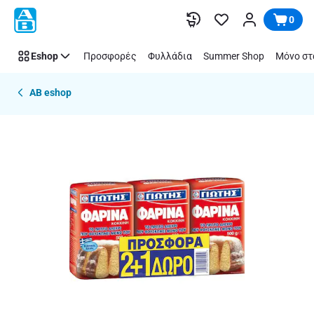
Παράλειψη
0
Eshop
Προσφορές
Φυλλάδια
Summer Shop
Μόνο στ
AB eshop