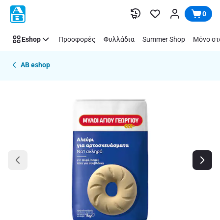
Παράλειψη
0
Eshop
Προσφορές
Φυλλάδια
Summer Shop
Μόνο στ
AB eshop