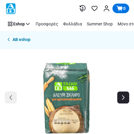
Παράλειψη
0
Eshop
Προσφορές
Φυλλάδια
Summer Shop
Μόνο στ
AB eshop