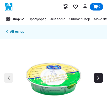
Παράλειψη
0
Eshop
Προσφορές
Φυλλάδια
Summer Shop
Μόνο στ
AB eshop