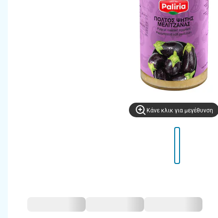
Kάνε κλικ για μεγέθυνση