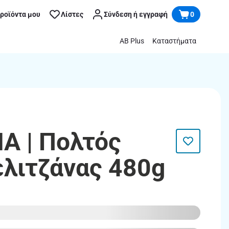
προϊόντα μου
Λίστες
Σύνδεση ή εγγραφή
0
AB Plus
Καταστήματα
Α | Πολτός
λιτζάνας 480g