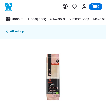
Παράλειψη
0
Eshop
Προσφορές
Φυλλάδια
Summer Shop
Μόνο στ
AB eshop