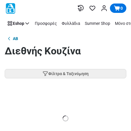
Παράλειψη
0
Eshop
Προσφορές
Φυλλάδια
Summer Shop
Μόνο στ
AB
Διεθνής Κουζίνα
Φίλτρα & Ταξινόμηση