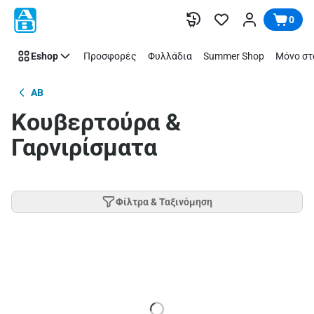
Παράλειψη
0
Eshop
Προσφορές
Φυλλάδια
Summer Shop
Μόνο στ
AB
Κουβερτούρα &
Γαρνιρίσματα
Φίλτρα & Ταξινόμηση