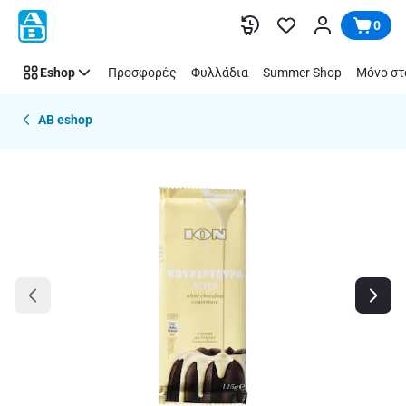
Παράλειψη
0
Eshop
Προσφορές
Φυλλάδια
Summer Shop
Μόνο στ
AB eshop