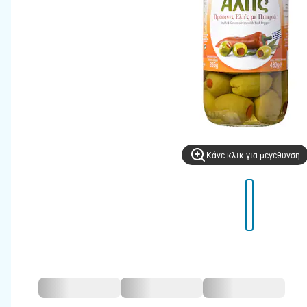
Kάνε κλικ για μεγέθυνση