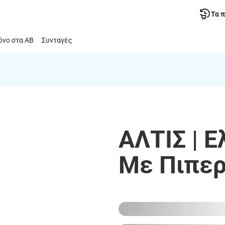
Τα 
νο στα ΑΒ
Συνταγές
ΑΛΤΙΣ | Ε
Με Πιπερ