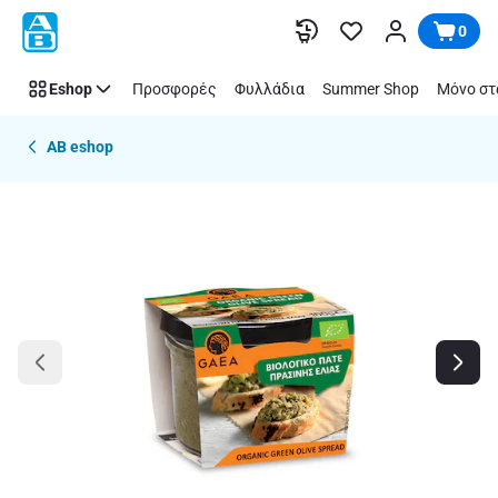
Παράλειψη
0
Eshop
Προσφορές
Φυλλάδια
Summer Shop
Μόνο στ
AB eshop