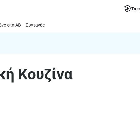
Τα 
νο στα ΑΒ
Συνταγές
ική Κουζίνα