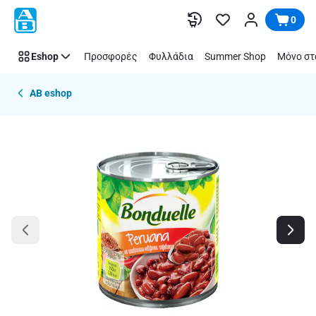
Παράλειψη
0
Eshop
Προσφορές
Φυλλάδια
Summer Shop
Μόνο στ
AB eshop