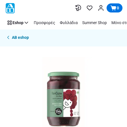
Παράλειψη
0
Eshop
Προσφορές
Φυλλάδια
Summer Shop
Μόνο στ
AB eshop