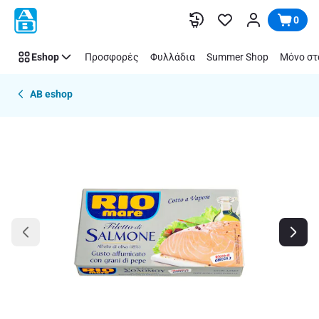
Παράλειψη
0
Eshop
Προσφορές
Φυλλάδια
Summer Shop
Μόνο στ
AB eshop