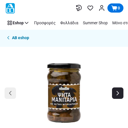
Παράλειψη
0
Eshop
Προσφορές
Φυλλάδια
Summer Shop
Μόνο στ
AB eshop