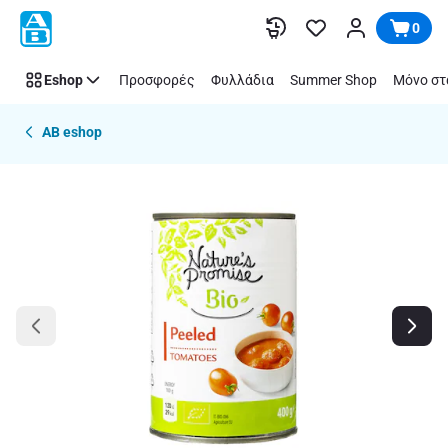
Παράλειψη
0
Eshop
Προσφορές
Φυλλάδια
Summer Shop
Μόνο στ
AB eshop