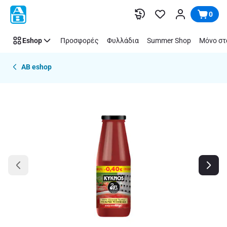
Παράλειψη
0
Eshop
Προσφορές
Φυλλάδια
Summer Shop
Μόνο στ
AB eshop