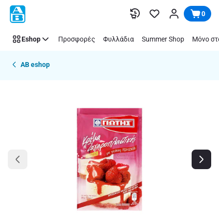
Παράλειψη
0
Eshop
Προσφορές
Φυλλάδια
Summer Shop
Μόνο στ
AB eshop