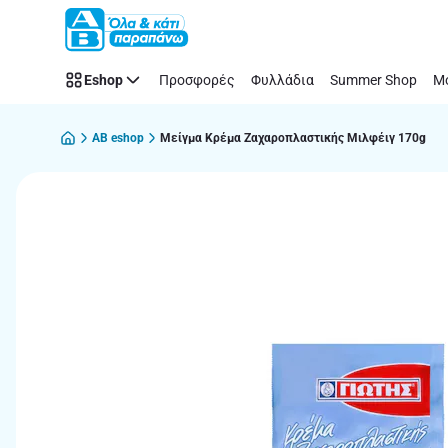
Παράλειψη
Eshop
Προσφορές
Φυλλάδια
Summer Shop
Μό
AB eshop
Μείγμα Κρέμα Ζαχαροπλαστικής Μιλφέιγ 170g