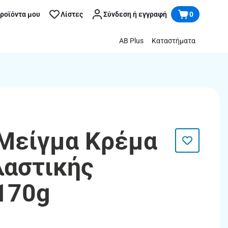
προϊόντα μου
Λίστες
Σύνδεση ή εγγραφή
0
AB Plus
Καταστήματα
 Μείγμα Κρέμα
αστικής
170g