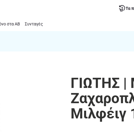
Τα 
νο στα ΑΒ
Συνταγές
ΓΙΩΤΗΣ |
Ζαχαροπλ
Μιλφέιγ 