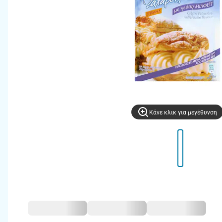
Kάνε κλικ για μεγέθυνση