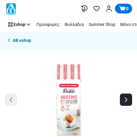
Παράλειψη
0
Eshop
Προσφορές
Φυλλάδια
Summer Shop
Μόνο στ
AB eshop