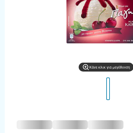
Kάνε κλικ για μεγέθυνση