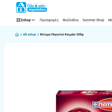
Παράλειψη
Eshop
Προσφορές
Φυλλάδια
Summer Shop
Μό
AB eshop
Μείγμα Παγωτού Καιμάκι 508g