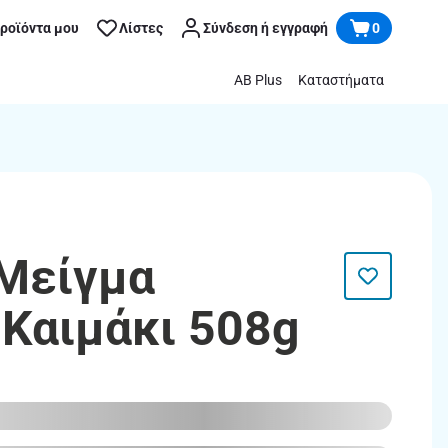
προϊόντα μου
Λίστες
Σύνδεση ή εγγραφή
0
AB Plus
Καταστήματα
 Μείγμα
Καιμάκι 508g