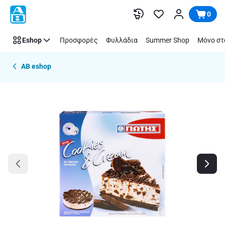
Παράλειψη
0
Eshop
Προσφορές
Φυλλάδια
Summer Shop
Μόνο στ
AB eshop