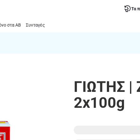
Τα 
νο στα ΑΒ
Συνταγές
ΓΙΩΤΗΣ |
2x100g