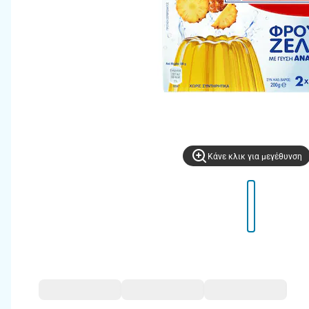
Kάνε κλικ για μεγέθυνση