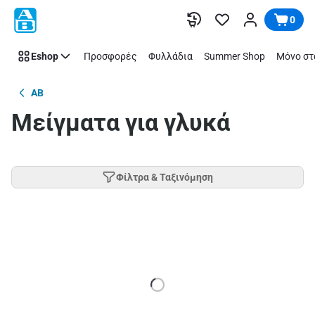
Παράλειψη
0
Eshop
Προσφορές
Φυλλάδια
Summer Shop
Μόνο στ
AB
Μείγματα για γλυκά
Φίλτρα & Ταξινόμηση