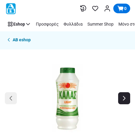
Παράλειψη
0
Eshop
Προσφορές
Φυλλάδια
Summer Shop
Μόνο στ
AB eshop