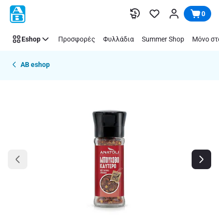
Παράλειψη
0
Eshop
Προσφορές
Φυλλάδια
Summer Shop
Μόνο στ
AB eshop