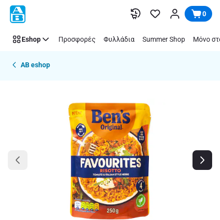
Παράλειψη
0
Eshop
Προσφορές
Φυλλάδια
Summer Shop
Μόνο στ
AB eshop