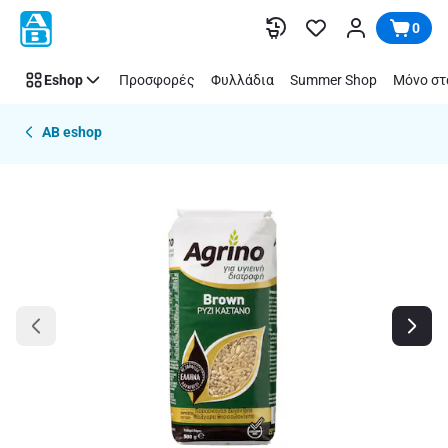
Παράλειψη
0
Eshop
Προσφορές
Φυλλάδια
Summer Shop
Μόνο στ
AB eshop