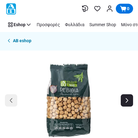
Παράλειψη
0
Eshop
Προσφορές
Φυλλάδια
Summer Shop
Μόνο στ
AB eshop