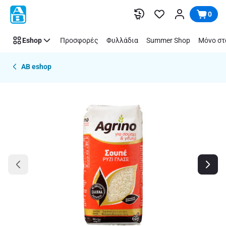
Παράλειψη
0
Eshop
Προσφορές
Φυλλάδια
Summer Shop
Μόνο στ
AB eshop