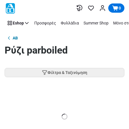
Παράλειψη
0
Eshop
Προσφορές
Φυλλάδια
Summer Shop
Μόνο στ
AB
Ρύζι parboiled
Φίλτρα & Ταξινόμηση