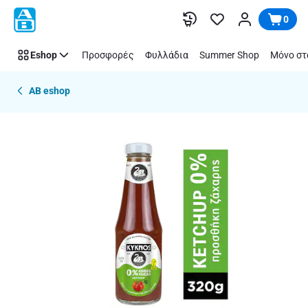
Παράλειψη
0
Eshop
Προσφορές
Φυλλάδια
Summer Shop
Μόνο στ
AB eshop