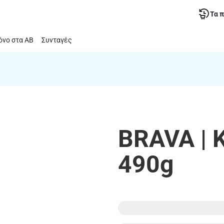
Τα 
νο στα ΑΒ
Συνταγές
BRAVA | Κ
490g