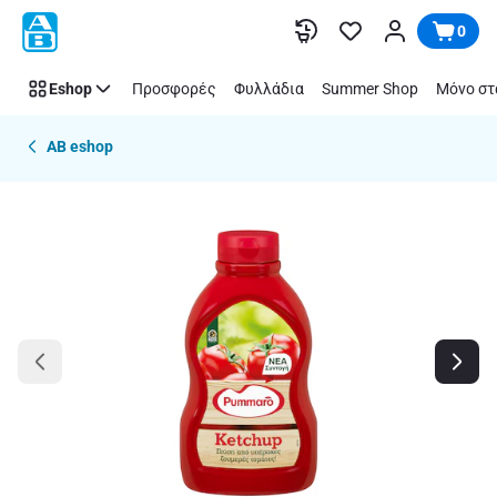
Παράλειψη
0
Eshop
Προσφορές
Φυλλάδια
Summer Shop
Μόνο στ
AB eshop