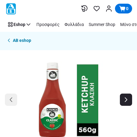
Παράλειψη
0
Eshop
Προσφορές
Φυλλάδια
Summer Shop
Μόνο στ
AB eshop