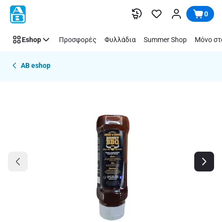
Παράλειψη
0
Eshop
Προσφορές
Φυλλάδια
Summer Shop
Μόνο στ
AB eshop