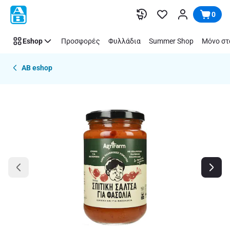
Παράλειψη
0
Eshop
Προσφορές
Φυλλάδια
Summer Shop
Μόνο στ
AB eshop