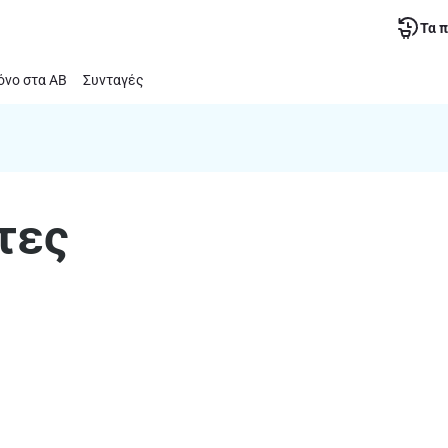
Τα 
νο στα ΑΒ
Συνταγές
τες