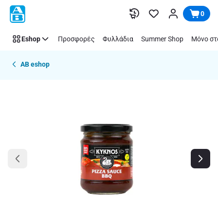
Παράλειψη
0
Eshop
Προσφορές
Φυλλάδια
Summer Shop
Μόνο στ
AB eshop