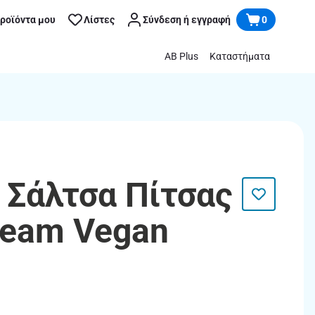
προϊόντα μου
Λίστες
Σύνδεση ή εγγραφή
0
AB Plus
Καταστήματα
 Σάλτσα Πίτσας
ream Vegan