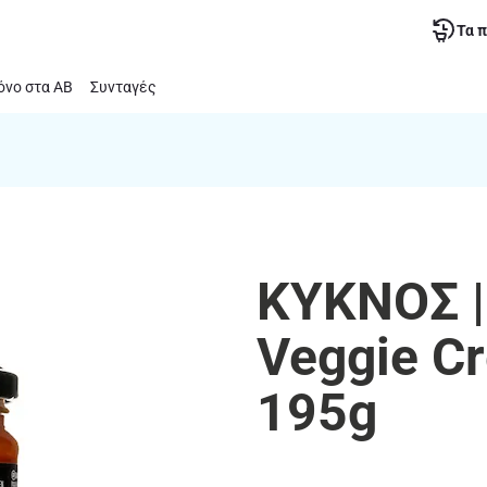
Τα 
νο στα ΑΒ
Συνταγές
ΚΥΚΝΟΣ |
Veggie C
195g