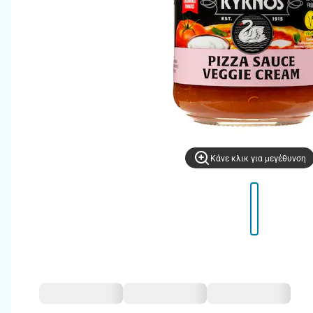
Kάνε κλικ για μεγέθυνση