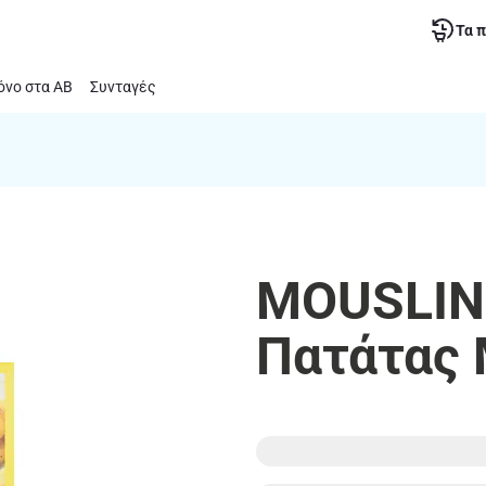
Τα 
νο στα ΑΒ
Συνταγές
MOUSLINE
Πατάτας 