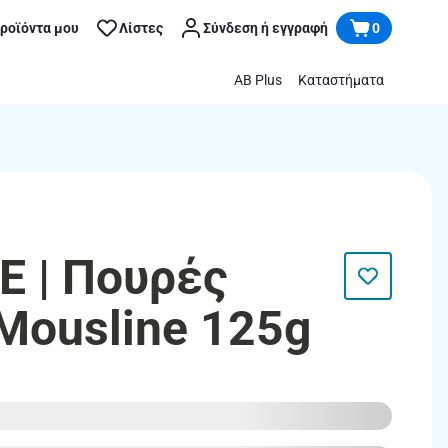
προϊόντα μου
Λίστες
Σύνδεση ή εγγραφή
0
AB Plus
Καταστήματα
 | Πουρές
Mousline 125g