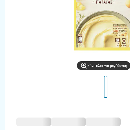
Kάνε κλικ για μεγέθυνση