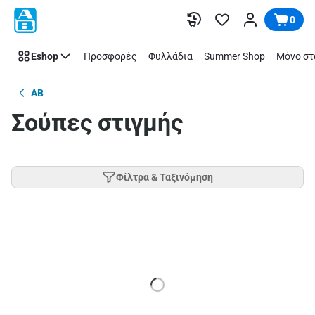
Παράλειψη
0
Eshop
Προσφορές
Φυλλάδια
Summer Shop
Μόνο στ
AB
Σούπες στιγμής
Φίλτρα & Ταξινόμηση