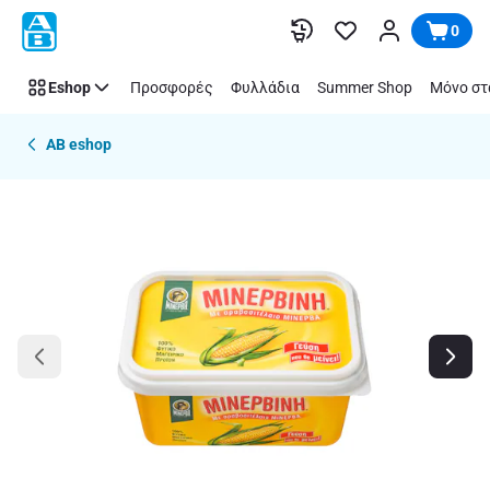
Παράλειψη
0
Eshop
Προσφορές
Φυλλάδια
Summer Shop
Μόνο στ
AB eshop